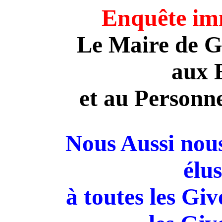
Enquête imm
Le Maire de 
aux 
et
au Personn
Nous Aussi nou
élus
à
toutes les
Giv