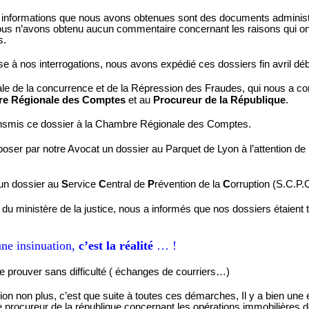
es informations que nous avons obtenues sont des documents administra
ous n’avons obtenu aucun commentaire concernant les raisons qui ont
s.
e à nos interrogations, nous avons expédié ces dossiers fin avril dé
ale de la concurrence et de la Répression des Fraudes, qui nous a co
e Régionale des Comptes
et au
Procureur de la République
.
nsmis ce dossier à la Chambre Régionale des Comptes.
poser par notre Avocat un dossier au Parquet de Lyon à l’attention de
un dossier au
S
ervice
C
entral de
P
révention de la
C
orruption (S.C.P.
t du ministère de la justice, nous a informés que nos dossiers étaient
une insinuation,
c’est la réalité
… !
 prouver sans difficulté
( échanges
de courriers…)
tion non plus, c’est que suite à toutes ces démarches, Il y a bien une 
 le procureur de la république concernant les opérations immobilières 