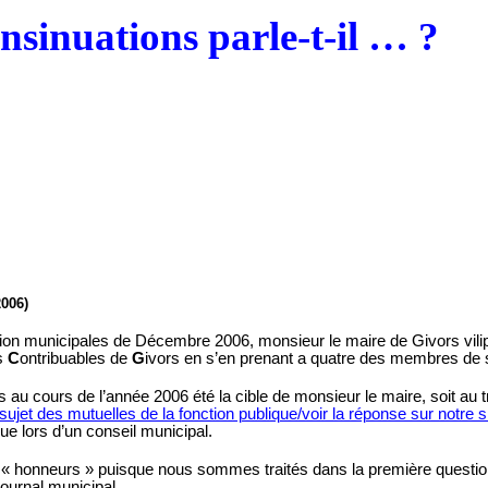
nsinuations parle-t-il … ?
006)
ion municipales de Décembre 2006, monsieur le maire de Givors vilip
s
C
ontribuables de
G
ivors en s’en prenant
a
quatre des membres de 
is au cours de l’année 2006 été la cible de monsieur le maire, soit au 
sujet des mutuelles de la fonction publique/voir la réponse sur notre si
e lors d’un conseil municipal.
s « honneurs » puisque nous sommes traités dans la première question 
ournal municipal.