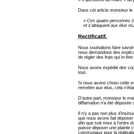
Dans cet article monsieur le m
« Ces quatre personnes (
et s’attaquent aux élus mu
Rectificatif.
Nous souhaitons faire savoir
nous demandons des explicat
de régler des frais qui in-f
Nous avons expédié des courr
tout.
Si nous avons choisi cette so
remettre aux élus, cela n’é
D’autre part, monsieur le mai
diffamation n’a été déposée c
Il n’y a pas non plus d’insin
que nous avons fait déposer 
afin que soit mise à l’ordre
puisse déposer une plainte co
communaux pour la réalisati