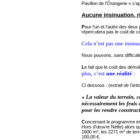
Pavillon de l’Orangerie » s’a
Aucune insinuation, ri
P
our l’un et l’autre des deu
répercutera pas le coût de ce
Cela n’est pas une insinu
Nous pouvons, sans difficult
L
e fait que le coût des démol
plus, c’est
une réalité
:
Ci dessous
:
(extrait de l’a
«
La valeur du terrain, 
nécessairement les frais 
pour les rendre construct
C
oncernant le programme imm
Hors d’œuvre Nette) alors q
1600 m², les 2271 m² de ter
100,00 €.