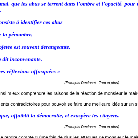
 mal, que les abus se terrent dans l’ombre et l’opacité, pou
.
nsiste à identifier ces abus
 de la pénombre,
ojetée est souvent dérangeante,
a dit inconvenante.
es réflexions offusquées »
(François
Decloset
–Tant et plus)
si mieux comprendre les raisons de la réaction de monsieur le maire
ts contradictoires pour pouvoir se faire une meilleure idée sur un suje
ue, affaiblit la démocratie, et exaspère les citoyens.
(François
Decloset
–Tant et plus)
e rendre compte qu’une fois de plus les attaques de monsieur le mai