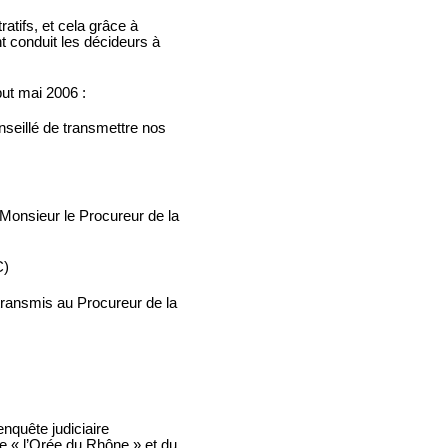
tifs, et cela grâce à
 conduit les décideurs à
but mai 2006 :
nseillé de transmettre nos
 Monsieur le Procureur de la
C)
 transmis au Procureur de la
enquête judiciaire
de « l’Orée du Rhône » et du