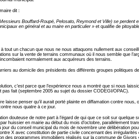
aire dit :
Messieurs Bouffard-
Roupé
, Pelosato, Reymond et Ville) se perdent 
nicipaux en général et au maire en particulier »
et qualifie de pitoyabl
 à tout un chacun que nous ne nous attaquons nullement aux conseill
ions sur la vente de terrains communaux où il nous semble que l’arg
ine incombaient normalement aux acquéreurs des terrains.
iers au domicile des présidents des différents groupes politiques de 
lution, c’est parce que l’expérience nous a montré que si nous laissi
tait pas fait (septembre 2005 au sujet du dossier CODEGI/OPAC).
re laisse penser qu’il aurait porté plainte en diffamation contre nous, 
ontre nous quatre à ce jour.
uation douteuse de notre part à l’égard de qui que ce soit sur quelque s
par huissier en mairie au début du mois d’octobre, parallèlement tran
 du jour du conseil municipal du mois de novembre une délibération p
ntre X avec constitution de partie civile concernant des irrégularités 
on des programmes immobiliers réalisés sur la commune de Givors 