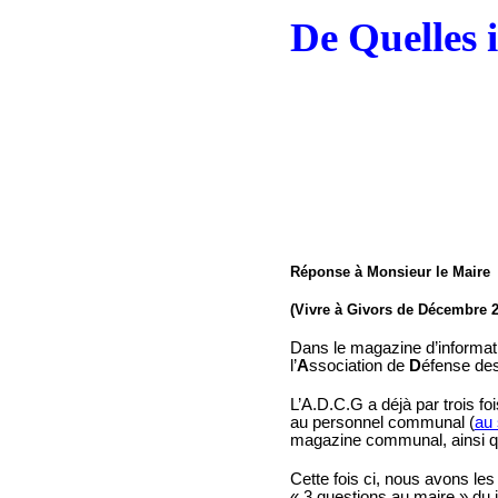
De Quelles i
Réponse à Monsieur le Maire
(Vivre à Givors de Décembre 2
Dans le magazine d’informat
l’
A
ssociation de
D
éfense de
L’A.D.C.G a déjà par trois fo
au personnel communal (
au 
magazine communal, ainsi qu
Cette fois ci, nous avons le
« 3 questions au maire » du j