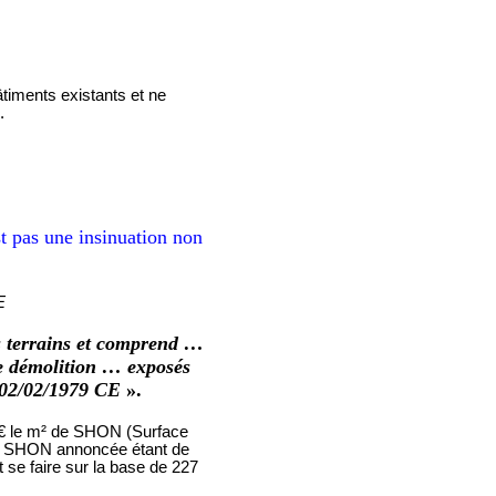
âtiments existants et ne
.
t pas une insinuation non
E
es terrains et comprend …
 de démolition … exposés
 02/02/1979 CE
».
0 € le m² de SHON (Surface
 de SHON annoncée étant de
 se faire sur la base de 227