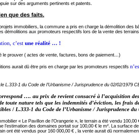
ppuie sur des arguments pertinents et patents.
en que des faits.
x projets immobiliers, la commune a pris en charge la démolition des b
s démolitions aux promoteurs respectifs lors de la vente des terrains
ation, c’est
une réalité … !
é le prouver
( actes
de vente, factures, bons de paiement…)
n’es
itions aurait dû être pris en charge par les promoteurs respectifs
rticle L.333-1 du Code de l’Urbanisme / Jurisprudence du 02/02/1979 C
correspond …. au prix de revient consacré à l’acquisition d
de toute nature tels que les indemnités d’éviction, les frais
ibles
/
L.333-1 du Code de l’Urbanisme / Jurisprudence du
obilier « Le Pavillon de l’Orangerie », le terrain a été vendu 100,0
ue l’estimation des domaines portait sur 100,00 € le m². La surface
rain ont été vendus pour 160 000,00
€ ,
la vente aurait dû normalement