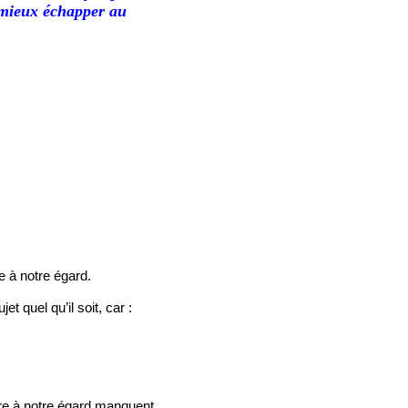
r mieux échapper au
 à notre égard.
t quel qu’il soit, car :
re à notre égard manquent