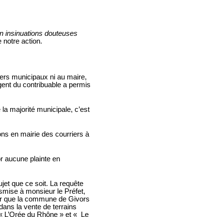
en insinuations douteuses
e notre action.
ers municipaux ni au maire,
ent du contribuable a permis
la majorité municipale, c’est
ons en mairie des courriers à
or aucune plainte en
ujet que ce soit. La requête
smise à monsieur le Préfet,
our que la commune de Givors
dans la vente de terrains
« L’Orée du Rhône » et « Le