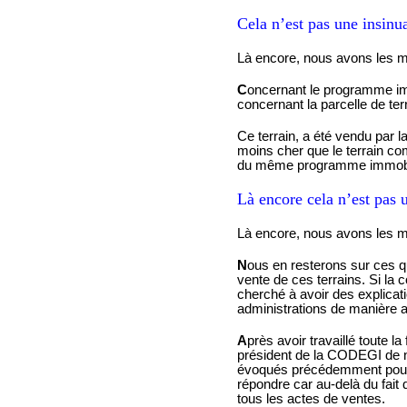
Cela n’est pas une insinu
Là encore, nous avons les mo
C
oncernant le programme imm
concernant la parcelle de te
Ce terrain, a été vendu par 
moins cher que le terrain co
du même programme immobil
Là encore cela n’est pas 
Là encore, nous avons les mo
N
ous en resterons sur ces que
vente de ces terrains. Si la
cherché à avoir des explica
administrations de manière
A
près avoir travaillé toute 
président de la CODEGI de no
évoqués précédemment pour l
répondre car au-delà du fait
tous les actes de ventes.