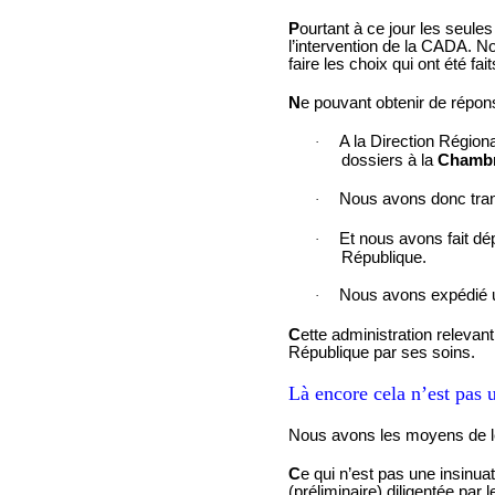
P
ourtant à ce jour les seul
l’intervention de la CADA. N
faire les choix qui ont été fait
N
e pouvant obtenir de répons
A la Direction Région
·
dossiers à la
Chambr
Nous avons donc tra
·
Et nous avons fait dé
·
République.
Nous avons expédié 
·
C
ette administration relevan
République par ses soins.
Là encore cela n’est pas 
Nous avons les moyens de le
C
e qui n’est pas une insinua
(préliminaire) diligentée par