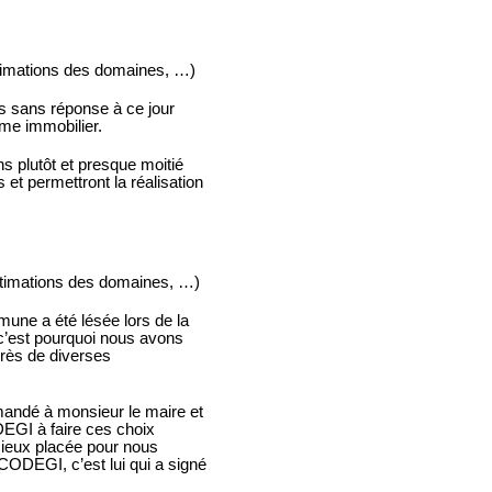
stimations des domaines, …)
es sans réponse à ce jour
me immobilier.
s plutôt et presque moitié
et permettront la réalisation
stimations des domaines, …)
mmune a été lésée lors de la
 c’est pourquoi nous avons
rès de diverses
emandé à monsieur le maire et
DEGI à faire ces choix
mieux placée pour nous
CODEGI, c’est lui qui a signé