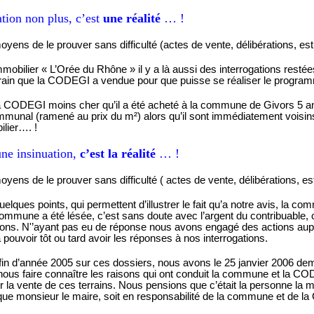
ation non plus, c’est
une réalité
… !
yens de le prouver sans difficulté (actes de vente, délibérations, e
obilier « L’Orée du Rhône » il y a là aussi des interrogations resté
rrain que la CODEGI a vendue pour que puisse se réaliser le program
la CODEGI moins cher qu’il a été acheté à la commune de Givors 5 an
mmunal (ramené au prix du m²) alors qu’il sont immédiatement voisins 
ier…. !
une insinuation,
c’est la réalité
… !
yens de le prouver sans difficulté
( actes
de vente, délibérations, e
lques points, qui permettent d’illustrer le fait qu’a notre avis, la co
 commune a été lésée, c’est sans doute avec l’argent du contribuable,
tions. N'’ayant pas eu de réponse nous avons engagé des actions aup
a
pouvoir tôt ou tard avoir les réponses à nos interrogations.
la fin d’année 2005 sur ces dossiers, nous avons le 25 janvier 2006 d
us faire connaître les raisons qui ont conduit la commune et la CO
a vente de ces terrains. Nous pensions que c’était la personne la 
 que monsieur le maire, soit en responsabilité de la commune et de la 