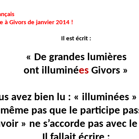
nçais
e à Givors de janvier 2014 !
Il est écrit :
« De grandes lumières
ont
illuminé
es
Givors »
us avez bien lu : « illuminées »
t même pas que le participe pas
avoir » ne s’accorde pas avec le
Il fallait écrire :