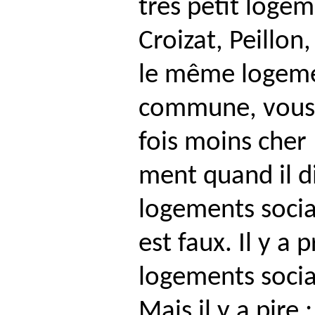
très petit logem
Croizat
,
Peillon
,
le même logeme
commune, vous p
fois moins cher 
ment quand il di
logements socia
est faux. Il y a
logements socia
Mais il y a pir