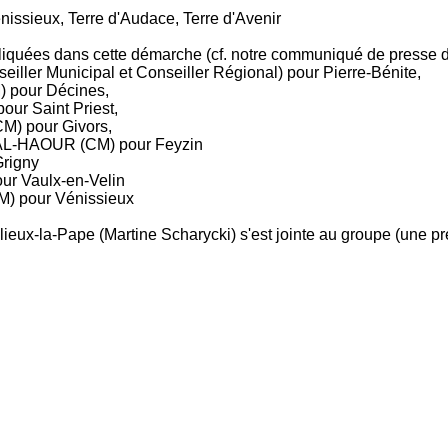
issieux, Terre d'Audace, Terre d'Avenir
liquées dans cette démarche (cf. notre communiqué de presse d
ller Municipal et Conseiller Régional) pour Pierre-Bénite,
) pour
Décines
,
pour Saint
Priest
,
M) pour Givors,
AL-HAOUR (CM) pour Feyzin
Grigny
ur Vaulx-en-Velin
M) pour Vénissieux
llieux-la-Pape (Martine
Scharycki
) s'est jointe au groupe (une p