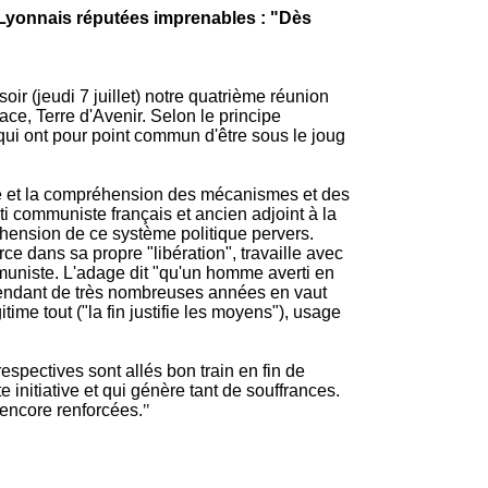
d Lyonnais réputées imprenables : "Dès
r (jeudi 7 juillet) notre quatrième réunion
ace, Terre d'Avenir. Selon le principe
 qui ont pour point commun d'être sous le joug
te et la compréhension des mécanismes et des
 communiste français et ancien adjoint à la
hension de ce système politique pervers.
orce dans
sa
propre "libération", travaille avec
uniste. L'adage dit "qu'un homme averti en
pendant de très nombreuses années en vaut
time tout ("la fin justifie les moyens"), usage
spectives sont allés bon train en fin de
 initiative et qui génère tant de souffrances.
t encore renforcées.
"