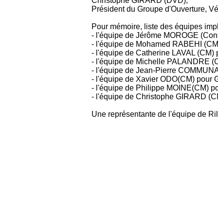
Christophe GIRARD (DVD),
Président du Groupe d'Ouverture, Vén
Pour mémoire, liste des équipes imp
- l'équipe de Jérôme MOROGE (Consei
- l'équipe de Mohamed RABEHI (CM
- l'équipe de Catherine LAVAL (CM) 
- l'équipe de Michelle PALANDRE (C
- l'équipe de Jean-Pierre COMMUN
- l'équipe de Xavier ODO(CM) pour 
- l'équipe de Philippe MOINE(CM) po
- l'équipe de Christophe GIRARD (C
Une représentante de l'équipe de Ri