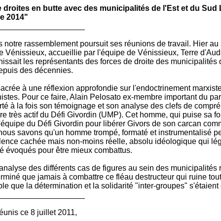
 droites en butte avec des municipalités de l'Est et du Su
 de 2014"
____________________
tre rassemblement poursuit ses réunions de travail. Hier au soi
de Vénissieux, accueillie par l'équipe de Vénissieux, Terre d'Aud
nissait les représentants des forces de droite des municipalités
epuis des décennies.
sacrée à une réflexion approfondie sur l'endoctrinement marxis
tes. Pour ce faire, Alain
Pelosato
ex-membre important du parti
té à la fois son témoignage et son analyse des clefs de compré
e très actif du Défi
Givordin
(UMP). Cet homme, qui puise sa f
l'équipe du Défi
Givordin
pour libérer Givors de son carcan comm
r nous savons qu'un homme trompé, formaté et instrumentalisé 
iolence cachée mais
non-moins
réelle, absolu idéologique qui légi
 été évoqués pour être mieux combattus.
alyse des différents cas de figures au sein des municipalités re
rminé que jamais à combattre ce fléau destructeur qui ruine toute
ible que la détermination et la solidarité "
inter-groupes
" s'étaien
____________________
nis ce 8 juillet 2011,