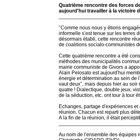
Quatrième rencontre des forces de
aujourd'hui travailler à la victoire
____________________________
"Comme nous nous y étions engagés no
informelle s'est tenue sur les terres 
désormais établi, cette rencontre réu
de coalitions socialo-communistes d
Cette quatrième rencontre a été con
méthodes des municipalités communis
mairie communiste de Givors a appor
Alain
Pelosato
est aujourd'hui membr
énergie et détermination au sein de 
vaut deux", mais depuis hier au soi
quatre ! Dialectique, double jeux, v
de la séduction, etc. ont tour à tour
Echanges, partage d'expériences et an
réunion. Chacun est reparti plus déte
A la fin de la réunion, il était percept
____________________________
Au nom de l'ensemble des équipes réu