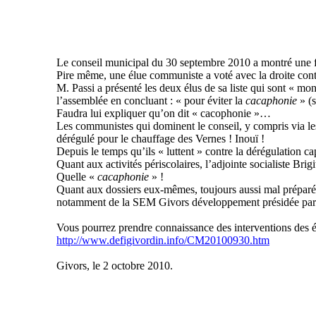
Le conseil municipal du 30 septembre 2010 a montré une fois
Pire même, une élue communiste a voté avec la droite cont
M. Passi a présenté les deux élus de sa liste qui sont « m
l’assemblée en concluant : « pour éviter la
cacaphonie
» (s
Faudra lui expliquer qu’on dit « cacophonie »…
Les communistes qui dominent le conseil, y compris via le
dérégulé pour le chauffage des Vernes ! Inouï !
Depuis le temps qu’ils « luttent » contre la dérégulation cap
Quant aux activités périscolaires, l’adjointe socialiste Brig
Quelle «
cacaphonie
» !
Quant aux dossiers eux-mêmes, toujours aussi mal préparés,
notamment de la SEM Givors développement présidée par M
Vous pourrez prendre connaissance des interventions des él
http://www.defigivordin.info/CM20100930.htm
Givors, le 2 octobre 2010.