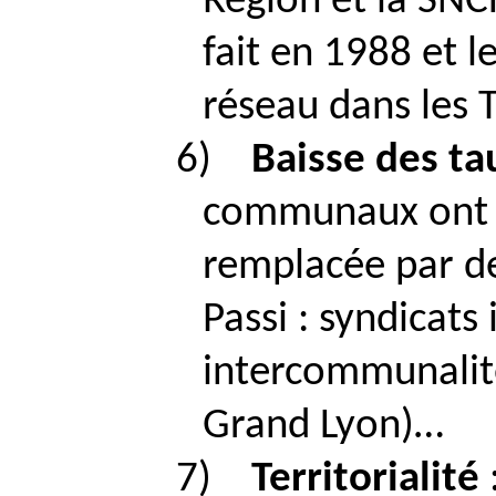
Région et la SNCF,
fait en 1988 et l
réseau dans les T
6)
Baisse des 
communaux ont ba
remplacée par d
Passi
: syndicats
intercommunalité
Grand Lyon)…
7)
Territorialité