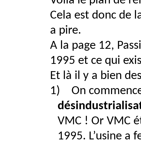
Voilà le plan de r
Cela est donc de l
a pire.
A la page 12,
Pass
1995 et ce qui exi
Et là il y a bien 
1)
On commence p
désindustrialisa
VMC ! Or VMC éta
1995. L’usine a 