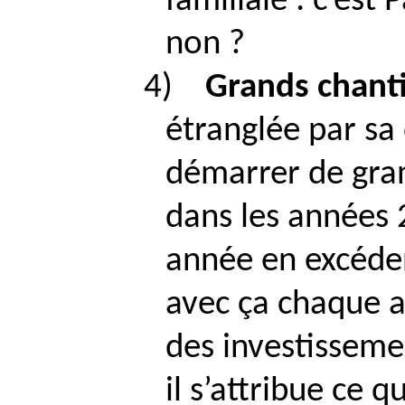
familiale : c’est
P
non ?
4)
Grands chant
étranglée par sa
démarrer de gran
dans les années 
année en excéden
avec ça chaque a
des investissemen
il s’attribue ce q