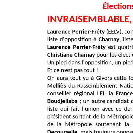
Élection
INVRAISEMBLABLE, d
Laurence Perrier-Fréty
(EELV), con
liste d'opposition à
Charnay
, lis
Laurence Perrier-Fréty
est quatri
Christiane Charnay
pour les élect
Un pied dans l'opposition, un pied 
Et ce n’est pas tout !
On aura tout vu à Givors cette fo
Melliès
du Rassemblement Nationa
conseiller régional LFI, la Fran
Boudjellaba
; un autre candidat
liste qui fait l'union avec ce d
président sortant de la Métropol
de la Métropole soutenant la l
Decourselle
, mais toujours oppos