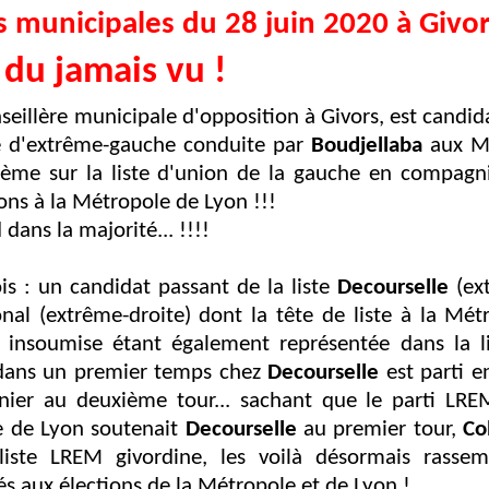
s municipales du 28 juin 2020 à Givo
u jamais vu !
seillère municipale d'opposition à Givors, est candid
te d'extrême-gauche conduite par
Boudjellaba
aux Mu
ème sur la liste d'union de la gauche en compagni
ions à la Métropole de Lyon !!!
dans la majorité... !!!!
is : un candidat passant de la liste
Decourselle
(ext
l (extrême-droite) dont la tête de liste à la Mét
ce insoumise étant également représentée dans la 
 dans un premier temps chez
Decourselle
est parti en
ernier au deuxième tour... sachant que le parti LRE
e de Lyon soutenait
Decourselle
au premier tour,
Co
iste LREM givordine, les voilà désormais rassem
és aux élections de la Métropole et de Lyon !