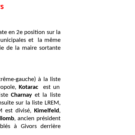
rs
ate en 2e position sur la
nicipales et
la même
e de la maire sortante
rême-gauche) à la liste
ropole,
Kotarac
est un
liste
Charnay
et la liste
suite sur la liste LREM,
M est divisé,
Kimelfeld
,
llomb
, ancien président
blés à Givors derrière