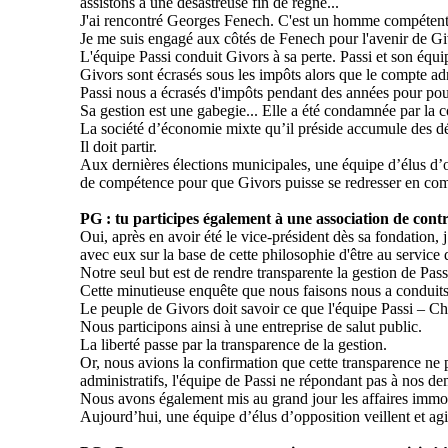
assistons à une désastreuse fin de règne...
J'ai rencontré Georges
Fenech
. C'est un homme compétent,
Je me suis engagé aux côtés de
Fenech
pour l'avenir de Gi
L'équipe
Passi
conduit Givors à sa perte.
Passi
et son équi
Givors sont écrasés sous les impôts alors que le compte adm
Passi
nous a écrasés d'impôts pendant des années pour pouvo
Sa gestion est une gabegie... Elle a été condamnée par la
c
La société d’économie mixte qu’il préside accumule des défi
Il doit partir.
Aux dernières élections municipales, une équipe d’élus d’
de compétence pour que Givors puisse se redresser en comb
PG : tu participes également à une association de cont
Oui, après en avoir été le vice-président dès sa fondation, 
avec eux sur la base de cette philosophie d'être au service 
Notre seul but est de rendre transparente la gestion de
Pass
Cette minutieuse enquête que nous faisons nous a conduits
Le peuple de Givors doit savoir ce que l'équipe
Passi
–
Ch
Nous participons ainsi à une entreprise de salut public.
La liberté passe par la transparence de la gestion.
Or, nous avions la confirmation que cette transparence ne p
administratifs, l'équipe de
Passi
ne répondant pas à nos de
Nous avons également mis au grand jour les affaires immobi
Aujourd’hui, une équipe d’élus d’opposition veillent et ag