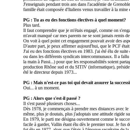
J'enseignais pendant trois ans dans l'académie de Grenoble, 
famille était composée d'Italiens venus travailler à la mine 
PG : Tu as eu des fonctions électives à quel moment?
Plus tard.
Il faut comprendre que je m'étais engagé, comme on s'engage
m'avait manqué car mes parents ne se sont jamais remis de t
On voit à quel point cet engagement pouvait avoir des aspe
D'autre part, je peux affirmer aujourd'hui, que le PCF était 
J'ai eu des fonctions électives en 1983.
j'ai
été élu de suite
ou dans les différents syndicats intercommunaux. Il a fallu a
la main à
Passi
...) pour que les responsabilités soient par
production Rhône sud et du SITIV (informatique), présiden
été le directeur depuis 1973...
PG : Mais n'est-ce pas toi qui devait assurer la success
Oui... à un moment.
PG : Alors que s'est-il passé ?
Il s'est passé plusieurs choses...
Dès 1978, je commençais à prendre mes distances avec le Pcf
même, plus je doutais, plus j'adoptais une attitude rigide su
En 1979, le parti me désigna ouvertement comme le successe
facile à garder, Vallin étant élu dès le premier tour. Je f
fut élu en 1977, alors que j'étais à l'époque secrétaire de 