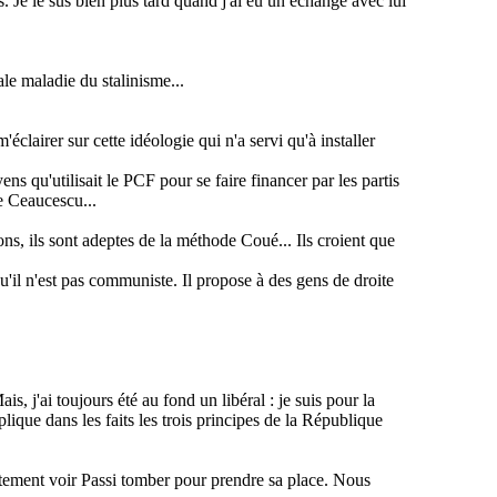
 Je le sus bien plus tard quand j'ai eu un échange avec lui
le maladie du stalinisme...
clairer sur cette idéologie qui n'a servi qu'à installer
s qu'utilisait le PCF pour se faire financer par les partis
de
Ceaucescu
...
ons, ils sont adeptes de la méthode Coué... Ils croient que
'il n'est pas communiste. Il propose à des gens de droite
, j'ai toujours été au fond un libéral : je suis pour la
plique dans les faits les trois principes de la République
ètement voir
Passi
tomber pour prendre sa place. Nous