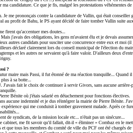
r ma candidature. Ce que je fis, malgré les protestations véhémentes d
 Je me prononçais contre la candidature de Vallin, qui était conseiller g
ral au profit de
Bahu
, le PS ayant décidé de faire tomber Vallin suite 
ne firent qu'accentuer mes doutes...
 Mais j'avais des obligations, les gens m'avaient élu et je devais assumer
eux autres candidats pour susciter une concurrence entre eux et moi (il 
ailleurs déclaré clairement lors du conseil municipal de l'élection du mair
gtemps et les autres ne servaient qu'à faire valoir. D'ailleurs deux d'entr
Irigny.
ssi
?
futur maire mais
Passi
, il fut étonné de ma réaction tranquille... Quand 
plus à sa botte...
'avais fait le choix de continuer à servir Givors, sans aucune arrièr
ranquille.
ierre Bénite où j'étais salarié en détachement pour fonctions électives.
s aucune indemnité et je dus réintégrer la mairie de Pierre Bénite. J'ava
e expérience qui me conduisit à tomber gravement malade. Après ce fure
abilités...
dent de syndicats, de la mission locale etc...
n'était
pas un sinécure...
cabinet, me fit savoir qu'il fallait, dit-il « éliminer »
Combaz
en le mett
et que tous les membres du comité de ville du PCF ont été chargés de 