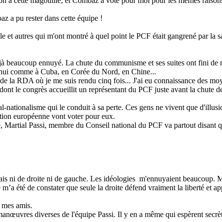
on à cette magouille, et
Combaz
a voté pour moi pour les mêmes raisons.
az
a pu rester dans cette équipe !
le
et autres qui m'ont montré à quel point le PCF était gangrené par la sa
 déjà beaucoup ennuyé. La chute du communisme et ses suites ont fini de m'é
d'hui comme à Cuba, en Corée du Nord, en Chine...
e la RDA où je me suis rendu cinq fois... J'ai eu connaissance des moyen
 dont le congrès accueillit un représentant du PCF juste avant la chute 
ial-nationalisme qui le conduit à sa perte. Ces gens ne vivent que d'illusi
ution européenne vont voter pour eux.
, Martial
Passi
, membre du Conseil national du PCF va partout disant qu
is ni de droite ni de gauche. Les idéologies
m'ennuyaient beaucoup. Mais
e m’a été de constater que seule la droite défend vraiment la liberté et ap
t mes amis.
t manœuvres diverses de l'équipe
Passi
. Il y en a même qui espèrent secr