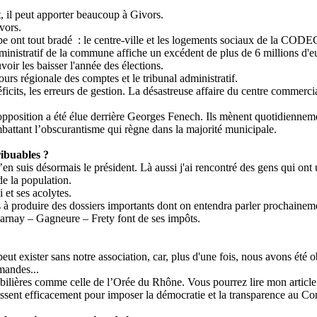
 il peut apporter beaucoup à Givors.
vors.
pe ont tout
bradé :
le centre-ville et les logements sociaux de la COD
inistratif de la commune affiche un excédent de plus de 6 millions d'eur
ir les baisser l'année des élections.
ours
régionale des comptes et le tribunal administratif.
cits, les erreurs de gestion. La désastreuse affaire du centre commercia
opposition a été élue derrière Georges
Fenech
. Ils mènent quotidiennem
attant l’obscurantisme qui règne dans la majorité municipale.
ribuables ?
j’en suis désormais le président. Là aussi j'ai rencontré des gens qui on
de la population.
i
et ses acolytes.
 à produire des dossiers importants dont on entendra parler prochainem
arnay
–
Gagneure
–
Frety
font
de ses impôts.
eut exister sans notre association, car, plus d'une fois, nous avons été
mandes...
lières comme celle de l’Orée du Rhône. Vous pourrez lire mon article su
issent efficacement pour imposer la démocratie et la transparence au Co