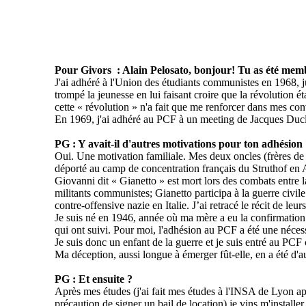
Pour
Givors :
Alain
Pelosato
, bonjour! Tu as été mem
J'ai adhéré à l'Union des étudiants communistes en 1968, j
trompé la jeunesse en lui faisant croire que la révolution 
cette « révolution » n'a fait que me renforcer dans mes con
En 1969, j'ai adhéré au PCF à un meeting de Jacques Duclos
PG : Y avait-il d'autres motivations pour ton adhésion
Oui. Une motivation familiale. Mes deux oncles (frères d
déporté au camp de concentration français du Struthof en Al
Giovanni dit «
Gianetto
» est mort lors des combats entre la 
militants communistes;
Gianetto
participa à la guerre civil
contre-offensive nazie en Italie. J’ai retracé le récit de le
Je suis né en 1946, année où ma mère a eu la confirmation
qui ont suivi. Pour moi, l'adhésion au PCF a été une nécessit
Je suis donc un enfant de la guerre et je suis entré au PCF 
Ma déception, aussi longue à émerger fût-elle, en a été d'au
PG : Et ensuite ?
Après mes études (j'ai fait mes études à l'INSA de Lyon ap
précaution de signer un bail de location) je vins m'installe