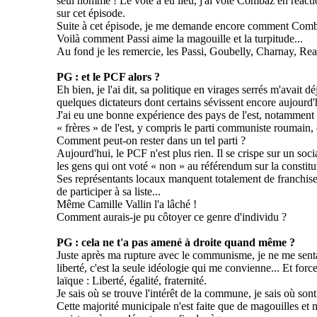
seul homme ! Le vote a eu lieu, j'ai voté
Combaz
en réacti
sur cet épisode.
Suite à cet épisode, je me demande encore comment
Comb
Voilà comment
Passi
aime la magouille et la turpitude...
Au fond je les remercie, les
Passi
,
Goubelly
,
Charnay
,
Rea
PG : et le PCF alors ?
Eh bien, je l'ai dit, sa politique en virages serrés m'avait
quelques dictateurs dont certains sévissent encore aujour
J'ai eu une bonne expérience des pays de l'est, notamment d
« frères » de l'est, y compris le parti communiste roumain,
Comment peut-on rester dans un tel parti ?
Aujourd'hui, le PCF n'est plus rien. Il se crispe sur un soc
les gens qui ont voté « non » au référendum sur la constit
Ses représentants locaux manquent totalement de franchise
de participer à sa liste...
Même Camille Vallin l'a lâché !
Comment aurais-je pu côtoyer ce genre d'individu ?
PG : cela ne t'a pas amené à droite quand même ?
Juste après ma rupture avec le communisme, je ne me senta
liberté, c'est la seule idéologie qui me convienne... Et forc
laïque : Liberté, égalité, fraternité.
Je sais où se trouve l'intérêt de la commune, je sais où son
Cette majorité municipale n'est faite que de magouilles e