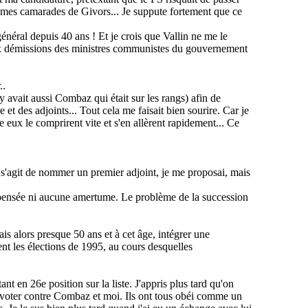
e mes camarades de Givors... Je suppute fortement que ce
énéral depuis 40 ans ! Et je crois que Vallin ne me le
aux démissions des ministres communistes du gouvernement
..
y avait aussi
Combaz
qui était sur les rangs) afin de
e et des adjoints... Tout cela me faisait bien sourire. Car je
e eux le comprirent vite et s'en allèrent rapidement... Ce
il s'agit de nommer un premier adjoint, je me proposai, mais
e-pensée ni aucune amertume. Le problème de la succession
is alors presque 50 ans et à cet âge, intégrer une
nt les élections de 1995, au cours desquelles
ant en 26e position sur la liste. J'appris plus tard qu'on
voter contre
Combaz
et moi. Ils ont tous obéi comme un