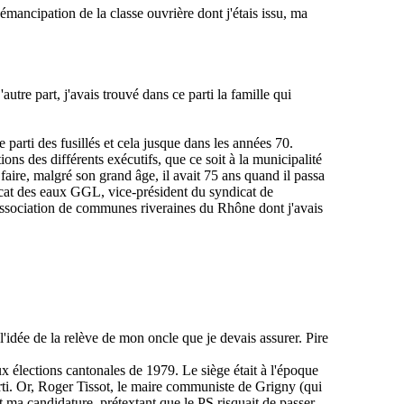
émancipation de la classe ouvrière dont j'étais issu, ma
tre part, j'avais trouvé dans ce parti la famille qui
e parti des fusillés et cela jusque dans les années 70.
ons des différents exécutifs, que ce soit à la municipalité
e faire, malgré son grand âge, il avait 75 ans quand il passa
ndicat des eaux GGL, vice-président du syndicat de
association de communes riveraines du Rhône dont j'avais
l'idée de la relève de mon oncle que je devais assurer. Pire
x élections cantonales de 1979. Le siège était à l'époque
arti. Or, Roger Tissot, le maire communiste de Grigny (qui
nt ma candidature, prétextant que le PS risquait de passer