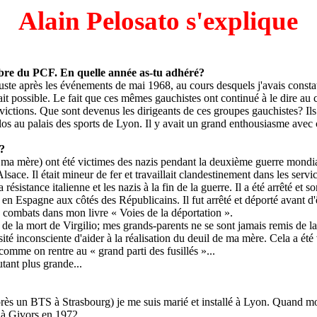
Alain
Pelosato
s'explique
bre du PCF. En quelle année as-tu adhéré?
uste après les événements de mai 1968, au cours desquels j'avais constat
était possible. Le fait que ces mêmes gauchistes ont continué à le dire a
victions. Que sont devenus les dirigeants de ces groupes gauchistes? Ils 
 au palais des sports de Lyon. Il y avait un grand enthousiasme avec c
 ?
e ma mère) ont été victimes des nazis pendant la deuxième guerre mondi
sace. Il était mineur de fer et travaillait clandestinement dans les se
résistance italienne et les nazis à la fin de la guerre. Il a été arrêté et s
e en Espagne aux côtés des Républicains. Il fut arrêté et déporté avant d'ê
urs combats dans mon livre « Voies de la déportation ».
 de la mort de
Virgilio
; mes grands-parents ne se sont jamais remis de la
é inconsciente d'aider à la réalisation du deuil de ma mère. Cela a été vai
comme on rentre au « grand parti des fusillés »...
tant plus grande...
rès un BTS à Strasbourg) je me suis marié et installé à Lyon. Quand mon 
r à Givors en 1972.