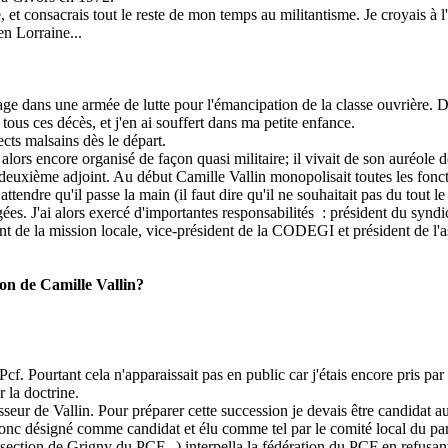
et consacrais tout le reste de mon temps au militantisme. Je croyais à l'
en Lorraine...
 dans une armée de lutte pour l'émancipation de la classe ouvrière. D'au
ous ces décès, et j'en ai souffert dans ma petite enfance.
cts malsains dès le départ.
alors encore organisé de façon quasi militaire; il vivait de son auréole d
 deuxième adjoint. Au début Camille Vallin monopolisait toutes les foncti
ttendre qu'il passe la main (il faut dire qu'il ne souhaitait pas du tout l
tagées. J'ai alors exercé d'importantes responsabilités : président du sy
t de la mission locale, vice-président de la CODEGI et président de l'
ion de Camille Vallin?
. Pourtant cela n'apparaissait pas en public car j'étais encore pris par 
r la doctrine.
ur de Vallin. Pour préparer cette succession je devais être candidat au
us donc désigné comme candidat et élu comme tel par le comité local du p
la section de Grigny du PCF...) interpella la fédération du PCF en refusa