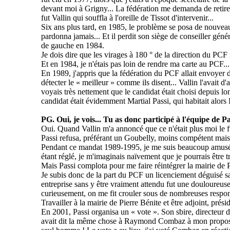
devant moi à Grigny... La fédération me demanda de retire
fut Vallin qui souffla à l'oreille de Tissot d'intervenir...
Six ans plus tard, en 1985, le problème se posa de nouveau.
pardonna jamais... Et il perdit son siège de conseiller géné
de gauche en 1984.
Je dois dire que les virages à 180 ° de la direction du PCF 
Et en 1984, je n'étais pas loin de rendre ma carte au PCF...
En 1989, j'appris que la fédération du PCF allait envoyer d
détecter le « meilleur » comme ils disent... Vallin l'avait d'
voyais très nettement que le candidat était choisi depuis lon
candidat était évidemment Martial
Passi
, qui habitait alors 
PG. Oui, je vois... Tu as donc participé à l'équipe de
Pa
Oui. Quand Vallin m'a annoncé que ce n'était plus moi le 
Passi
refusa, préférant un
Goubelly
, moins compétent mais 
Pendant ce mandat 1989-1995, je me suis beaucoup amusé. J
étant réglé, je m'imaginais naïvement que je pourrais être t
Mais
Passi
complota pour me faire réintégrer la mairie de P
Je subis donc de la part du PCF un licenciement déguisé san
entreprise sans y être vraiment attendu fut une douloureus
curieusement, on me fit crouler sous de nombreuses respons
Travailler à la mairie de Pierre Bénite et être adjoint, prési
En 2001,
Passi
organisa un « vote ». Son sbire, directeur de 
avait dit la même chose à Raymond
Combaz
à mon propos 