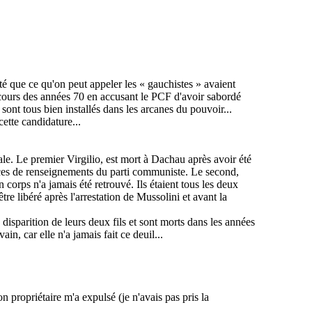
é que ce qu'on peut appeler les « gauchistes » avaient
u cours des années 70 en accusant le PCF d'avoir sabordé
sont tous bien installés dans les arcanes du pouvoir...
ette candidature...
ale. Le premier
Virgilio
, est mort à Dachau après avoir été
rvices de renseignements du parti communiste. Le second,
on corps n'a jamais été retrouvé. Ils étaient tous les deux
tre libéré après l'arrestation de Mussolini et avant la
 disparition de leurs deux fils et sont morts dans les années
n, car elle n'a jamais fait ce deuil...
propriétaire m'a expulsé (je n'avais pas pris la