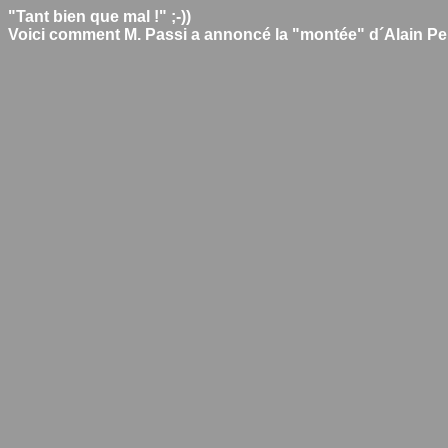
"Tant bien que mal !" ;-))
Voici comment M. Passi a annoncé la "montée" d´Alain Pel