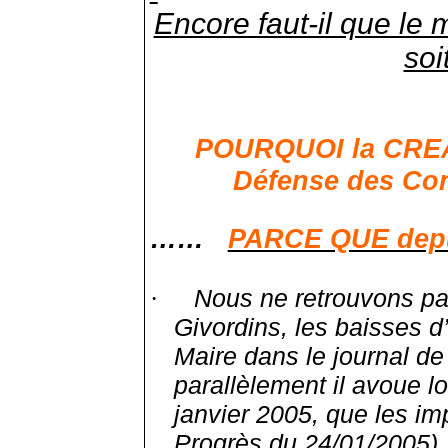
Encore faut-il que le 
soi
POURQUOI la CREAT
Défense des Con
……
PARCE QUE depu
Nous ne retrouvons p
·
Givordins, les baisses d’
Maire dans le journal de 
parallèlement il avoue lo
janvier 2005, que les im
Progrès du 24/01/2005)