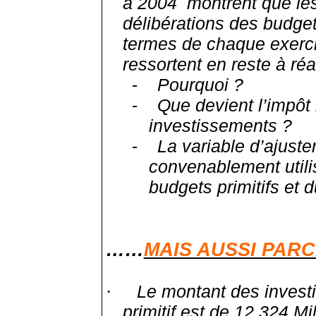
à 2004
montrent que le
délibérations des budget
termes de chaque exercic
ressortent en reste à réal
-
Pourquoi ?
-
Que devient l’impôt 
investissements ?
-
La variable d’ajuste
convenablement utilis
budgets primitifs et 
……
MAIS AUSSI PARC
Le montant des inves
·
primitif est de 12,324 Mi