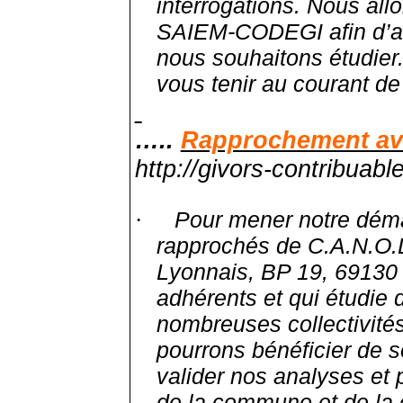
interrogations. Nous all
SAIEM-CODEGI afin d’av
nous souhaitons étudie
vous tenir au courant d
…..
Rapprochement a
http://givors-contribuable
Pour mener notre dém
·
rapprochés de C.A.N.O.L
Lyonnais, BP 19, 69130 E
adhérents et qui étudie 
nombreuses collectivités
pourrons bénéficier de s
valider nos analyses et 
de la commune et de l