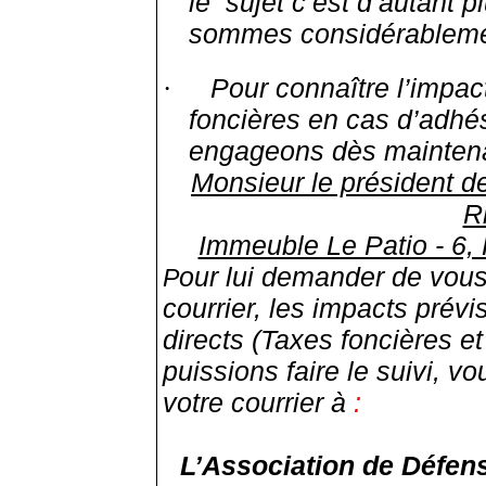
le
sujet c’est d’autant 
sommes considérableme
Pour connaître l’impact
·
foncières en cas d’adh
engageons dès maintenant
Monsieur le président
R
Immeuble Le Patio - 6
our lui demander de vou
P
courrier, les impacts prévi
directs (Taxes foncières e
puissions faire le suivi, v
votre courrier à
:
L’Association de Défen