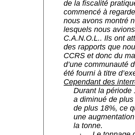
de la fiscalité prat
commencé à regarder 
nous avons montré no
lesquels nous avions 
C.A.N.O.L
..
Ils ont at
des rapports que no
CCRS et donc du man
d’une communauté 
été fourni à titre d’e
Cependant des interr
Durant la période
a diminué de plu
de plus 18%, ce q
une augmentation
la tonne.
Le tonnage 
·