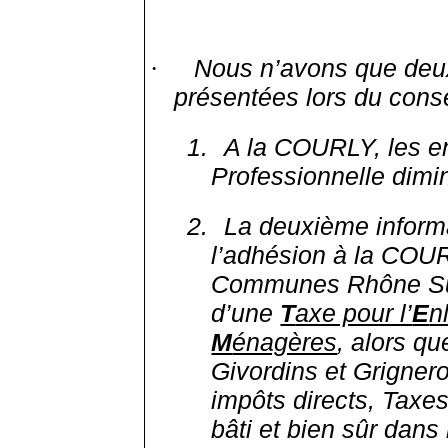
Nous n’avons que deux
·
présentées lors du cons
1.
A la COURLY, les en
Professionnelle dim
2.
La deuxième informa
l’adhésion à la COU
Communes Rhône Sud
d’une
T
axe pour l’
E
n
M
énagères
, alors q
Givordins et
Grignero
impôts directs, Taxes
bâti et bien sûr dans 