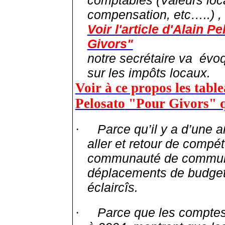
compensation, etc…..
) ,
Voir l'article d'Alain
Pe
Givors"
notre secrétaire va
évoq
sur les impôts locaux.
Voir à ce propos les table
Pelosato
"Pour Givors" qu
Parce qu’il y a d’une a
·
aller et retour de compé
communauté de commune
déplacements de budget 
éclaircîs
.
Parce que les comptes
·