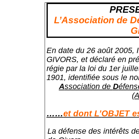
PRESE
L’Association de D
G
En date du 26 août 2005, 
GIVORS, et déclaré en pré
régie par la loi du 1er juil
1901, identifiée sous le n
A
ssociation de
D
éfens
(
……
et dont L’
OBJET e
La défense des intérêts 