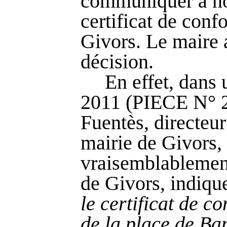
communiquer à not
certificat de con
Givors. Le maire a
décision.
En effet, dans 
2011 (PIECE N° 2
Fuentès
, directeu
mairie de Givors,
vraisemblablement
de Givors, indique
le certificat de 
de la place de Ban